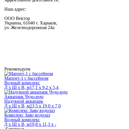
Наш адрес:
ООО Вектор
Украина, 61040 г. Харьков,
ул. Железнодорожная 24а
Рекомендуем
Маппет-1 с бассейном
Водный комплекс
Д х Ш х В, м
17,1 х 9,2 х 5,4
Аквапарк Чудо-юдо
Надувной аквапарк
Д х Ш х В, м
23,5 х 19,0 х 7,0
Комплекс Заяц водолаз
Водный комплекс
Д х Ш х В, м
19,8 х 11,3 х -
Батутные