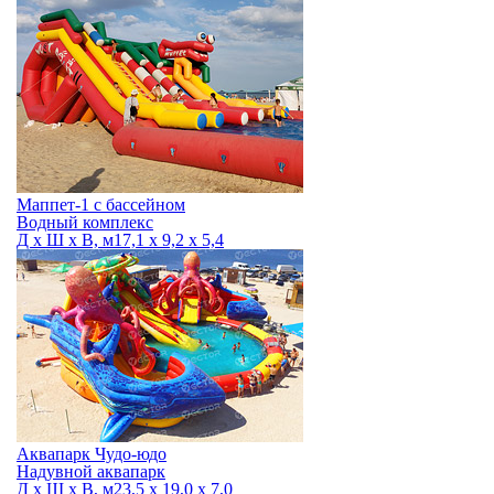
Маппет-1 с бассейном
Водный комплекс
Д х Ш х В, м
17,1 х 9,2 х 5,4
Аквапарк Чудо-юдо
Надувной аквапарк
Д х Ш х В, м
23,5 х 19,0 х 7,0