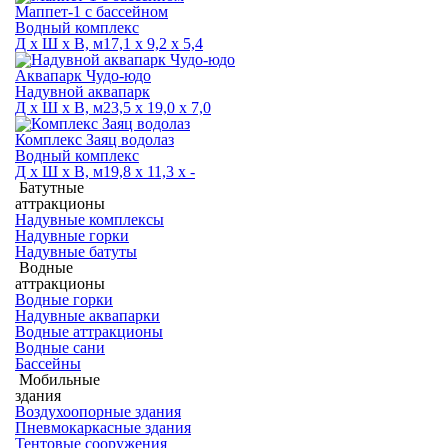
Маппет-1 с бассейном
Водный комплекс
Д х Ш х В, м
17,1 х 9,2 х 5,4
Аквапарк Чудо-юдо
Надувной аквапарк
Д х Ш х В, м
23,5 х 19,0 х 7,0
Комплекс Заяц водолаз
Водный комплекс
Д х Ш х В, м
19,8 х 11,3 х -
Батутные
аттракционы
Надувные комплексы
Надувные горки
Надувные батуты
Водные
аттракционы
Водные горки
Надувные аквапарки
Водные аттракционы
Водные сани
Бассейны
Мобильные
здания
Воздухоопорные здания
Пневмокаркасные здания
Тентовые сооружения