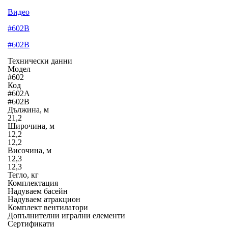
Видео
#602B
#602B
Технически данни
Модел
#602
Код
#602A
#602B
Дължина, м
21,2
Широчина, м
12,2
12,2
Височина, м
12,3
12,3
Тегло, кг
Комплектация
Надуваем басейн
Надуваем атракцион
Комплект вентилатори
Допълнителни игрални елементи
Сертификати