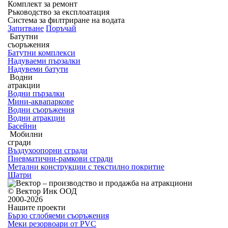
Комплект за ремонт
Ръководство за експлоатация
Система за филтриране на водата
Запитване
Поръчай
Батутни
съоръжения
Батутни комплекси
Надуваеми пързалки
Надувеми батути
Водни
атракции
Водни пързалки
Мини-аквапаркове
Водни съоръжения
Водни атракции
Басейни
Мобилни
сгради
Въздухоопорни сгради
Пневматични-рамкови сгради
Метални конструкции с текстилно покритие
Шатри
© Вектор Инк ООД
2000-2026
Нашите проекти
Бързо сглобяеми съоръжения
Меки резорвоари от PVC