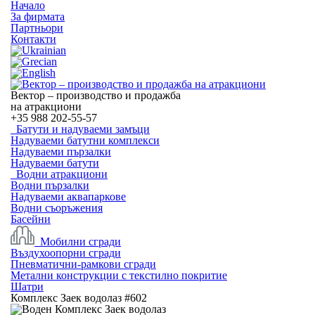
Начало
За фирмата
Партньори
Контакти
Вектор – производство и продажба
на атракциони
+35
988 202-55-57
Батути и надуваеми замъци
Надуваеми батутни комплекси
Надуваеми пързалки
Надуваеми батути
Водни атракциони
Водни пързалки
Надуваеми аквапаркове
Водни съоръжения
Басейни
Мобилни сгради
Въздухоопорни сгради
Пневматични-рамкови сгради
Метални конструкции с текстилно покритие
Шатри
Комплекс Заек водолаз #602