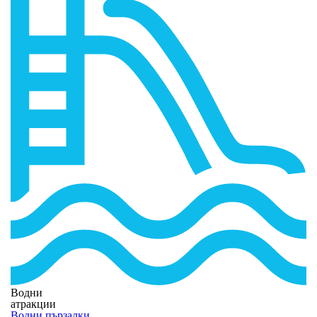
Водни
атракции
Водни пързалки