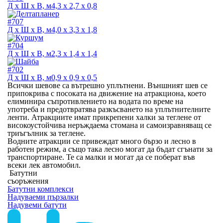
Д х Ш х В, м
4,3 х 2,7 х 0,8
#707
Д х Ш х В, м
4,0 х 3,3 х 1,8
#704
Д х Ш х В, м
2,3 х 1,4 х 1,4
#702
Д х Ш х В, м
0,9 х 0,9 х 0,5
Всички шевове са вътрешно уплътнени. Външният шев се
припокрива с посоката на движение на атракциона, което
елиминира съпротивлението на водата по време на
употреба и предотвратява разкъсването на уплътнителните
ленти. Атракциите имат прикрепени халки за теглене от
високоустойчива неръждаема стомана и самоизравняващ се
триъгълник за теглене.
Водните атракции се привеждат много бързо и лесно в
работен режим, а също така лесно могат да бъдат сгънати за
транспортиране. Те са малки и могат да се поберат във
всеки лек автомобил.
Батутни
съоръжения
Батутни комплекси
Надуваеми пързалки
Надувеми батути