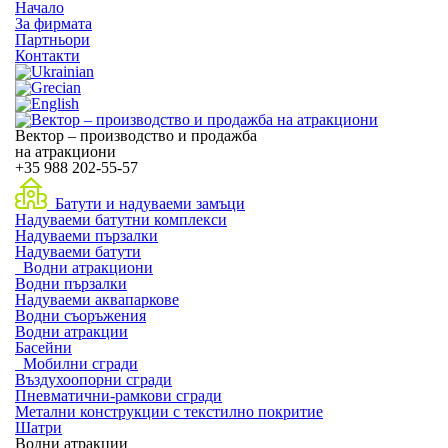
Начало
За фирмата
Партньори
Контакти
Вектор – производство и продажба
на атракциони
+35
988 202-55-57
Батути и надуваеми замъци
Надуваеми батутни комплекси
Надуваеми пързалки
Надуваеми батути
Водни атракциони
Водни пързалки
Надуваеми аквапаркове
Водни съоръжения
Водни атракции
Басейни
Мобилни сгради
Въздухоопорни сгради
Пневматични-рамкови сгради
Метални конструкции с текстилно покритие
Шатри
Водни атракции