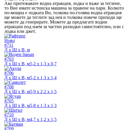
Ако притежавате водна атракция, лодка и въже за теглене,
то Вие имате истинска машина за правене на пари. Колкото
по-мощна е лодката Ви, толкова по-голяма водна атракция
ще можете да теглите зад нея и толкова повече приходи ще
можете да генерирате. Можете да предлагате водни
атракции под наем за частни разходки самостоятелно, или с
лодка или джет.
Ново
#711
Д х Ш х В, м
#703
Д х Ш х В, м
5,2 х 1,3 х 0,7
#706
Д х Ш х В, м
5,2 х 1,3 х 1,4
#708
Д х Ш х В, м
5,9 х 2,2 х 1,5
#705
Д х Ш х В, м
5,8 х 1,3 х 1,3
#710
Д х Ш х В, м
4,7 х 1,2 х 1,5
#709