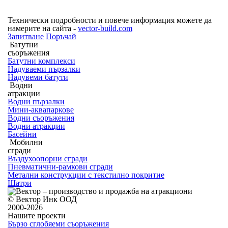
Технически подробности и повече информация можете да
намерите на сайта -
vector-build.com
Запитване
Поръчай
Батутни
съоръжения
Батутни комплекси
Надуваеми пързалки
Надувеми батути
Водни
атракции
Водни пързалки
Мини-аквапаркове
Водни съоръжения
Водни атракции
Басейни
Мобилни
сгради
Въздухоопорни сгради
Пневматични-рамкови сгради
Метални конструкции с текстилно покритие
Шатри
© Вектор Инк ООД
2000-2026
Нашите проекти
Бързо сглобяеми съоръжения