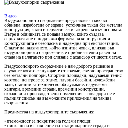
Видео
Въздухоопорното съоръжение
представлява гъвкава
обвивка, изработена от здрава, устойчива тъкан без метална
конструкция, която е херметически закрепена към основата.
Вътре в обвивката се подава въздух, който създава
свръхналягане и поддържа формата на конструкцията.
Конструкцията е безопасна и надеждна при експлоатация.
Спадът на налягането, който изпитва човек, влизащ във
въздухоопорното съоръжение, е приблизително равен на
спада на налягането при слизане с асансьор от шестия етаж.
Въздухоопонрото съоръжение
е най-доброто решение в
случаите когато се нуждаете от голямо, светло пространство
без метални подпори. Спортни площадки, надуваеми тенис
кортове, центрове за отдих, плувни басейни, изложбени
зали, станции за техническо обслужване, надуваеми
хангари, временни сгради, временни конструкции,
складови и производствени помещения – това дори не е
пълният списък на възможните приложения на такива
съоръжения.
Предимства на въздухоопорните съоръжения:
• възможност за покритие на големи площи;
• ниска цена в сравнение със стационарните сгради и