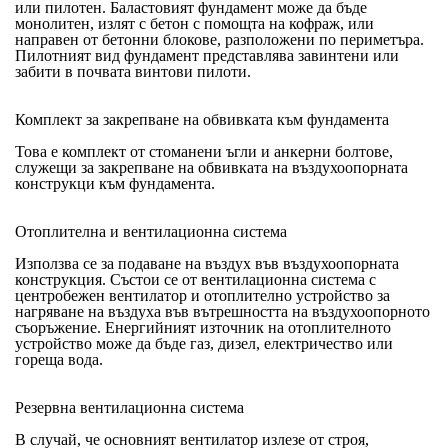
или пилотен. Баластовият фундамент може да бъде
монолитен, излят с бетон с помощта на кофраж, или
направен от бетонни блокове, разположени по периметъра.
Пилотният вид фундамент представлява завинтени или
забити в почвата винтови пилоти.
Комплект за закрепване на обвивката към фундамента
Това е комплект от стоманени ъгли и анкерни болтове,
служещи за закрепване на обвивката на въздухоопорната
конструкци към фундамента.
Отоплителна и вентилационна система
Използва се за подаване на въздух във въздухоопорната
конструкция. Състои се от вентилационна система с
центробежен вентилатор и отоплително устройство за
нагряване на въздуха във вътрешността на въздухоопорното
съоръжение. Енергийният източник на отоплителното
устройство може да бъде газ, дизел, електричество или
гореща вода.
Резервна вентилационна система
В случай, че основният вентилатор излезе от строя,