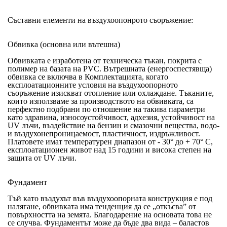
Съставни елементи на въздухоопонрото съоръжение:
Обвивка (основна или вътешна)
Обвивката е изработена от техническа тъкан, покрита с
полимер на базата на PVC. Вътрешната (енергоспестявща)
обвивка се включва в Комплектацията, когато
експлоатационните условия на въздухоопорното
съоръжение изискват отопление или охлаждане. Тъканите,
които използваме за производството на обвивката, са
перфектно подбрани по отношение на такива параметри
като здравина, износоустойчивост, адхезия, устойчивост на
UV лъчи, въздействие на бензин и смазочни вещества, водо-
и въздухонепроницаемост, пластичност, издръжливост.
Платовете имат температурен диапазон от - 30° до + 70° C,
експлоатационен живот над 15 години и висока степен на
защита от UV лъчи.
Фундамент
Тъй като въздухът във въздухоопорната конструкция е под
налягане, обвивката има тенденция да се „откъсва” от
повърхността на земята. Благодарение на основата това не
се случва. Фундаментът може да бъде два вида – баластов