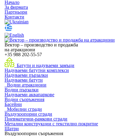
Начало
За фирмата
Партньори
Контакти
Вектор – производство и продажба
на атракциони
+35
988 202-55-57
Батути и надуваеми замъци
Надуваеми батутни комплекси
Надуваеми пързалки
Надуваеми батути
Водни атракциони
Водни пързалки
Надуваеми аквапаркове
Водни съоръжения
Басейни
Мобилни сгради
Въздухоопорни сгради
Пневматични-рамкови сгради
Метални конструкции с текстилно покритие
Шатри
Въздухоопорни съоръжения