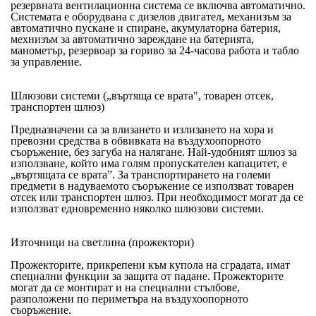
резервната вентилационна система се включва автоматично.
Системата е оборудвана с дизелов двигател, механизъм за
автоматично пускане и спиране, акумулаторна батерия,
мехнизъм за автоматично зареждане на батерията,
манометър, резервоар за гориво за 24-часова работа и табло
за управление.
Шлюзови системи („въртяща се врата", товарен отсек,
транспортен шлюз)
Предназначени са за влизането и излизането на хора и
превозни средства в обвивката на въздухоопорното
съоръжение, без загуба на налягане. Най-удобният шлюз за
използване, който има голям пропускателен капацитет, е
„въртящата се врата”. За транспортирането на големи
предмети в надуваемото съоръжение се използват товарен
отсек или транспортен шлюз. При необходимост могат да се
използват едновременно няколко шлюзови системи.
Източници на светлина (прожектори)
Прожекторите, прикрепени към купола на сградата, имат
специални функции за защита от падане. Прожекторите
могат да се монтират и на специални стълбове,
разположени по периметъра на въздухоопорното
съоръжение.