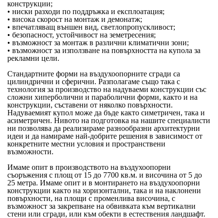
конструкции;
• ниски разходи по поддръжка и експлоатация;
• висока скорост на монтаж и демонатж;
• впечатляващ външен вид, светлопропускливост;
• безопасност, устойчивост на земетресения;
• възможност за монтаж в различни климатични зони;
• възможност за използване на повърхността на купола за
рекламни цели.
Стандартните форми на въздухоопорните сгради са
цилиндрични и сферични. Разполагаме също така с
технология за производство на надуваеми конструкции със
сложни хиперболични и параболични форми, както и на
конструкции, съставени от няколко повърхности.
Надуваемият купол може да бъде както симетричен, така и
асиметричен. Нивото на подготовка на нашите специалисти
ни позволява да реализираме разнообразни архитектурни
идеи и да намираме най-добрите решения в зависимост от
конкретните местни условия и пространствени
възможности.
Имаме опит в производството на въздухоопорни
съоръжения с площ от 15 до 7700 кв.м. и височина от 5 до
25 метра. Имаме опит и в монтирането на въздухоопорни
конструкции както на хоризонтални, така и на наклонени
повърхности, на площи с променлива височина, с
възможност за закрепване на обвивката към вертикални
стени или сгради, или към обекти в естествения ландшафт.