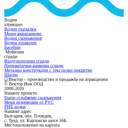
Водни
атракции
Водни пързалки
Мини-аквапаркове
Водни съоръжения
Водни атракции
Басейни
Мобилни
сгради
Въздухоопорни сгради
Пневматични-рамкови сгради
Метални конструкции с текстилно покритие
Шатри
© Вектор Инк ООД
2000-2026
Нашите проекти
Бързо сглобяеми съоръжения
Меки резорвоари от PVC
РИБ лодки
Нашият адрес
България, обл. Пловдив,
с. Труд. ул. Карловско шосе 16Б
Местоположение на картата