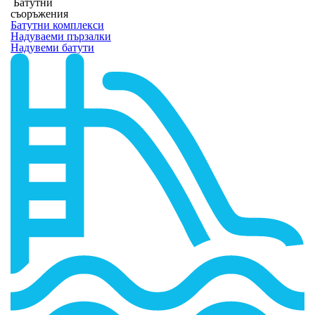
Батутни
съоръжения
Батутни комплекси
Надуваеми пързалки
Надувеми батути