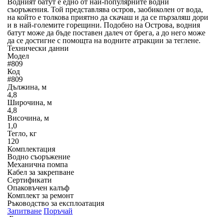
Водният батут е едно от най-популярните водни
съоръжения. Той представлява остров, заобиколен от вода,
на който е толкова приятно да скачаш и да се пързаляш дори
и в най-големите горещини. Подобно на Острова, водния
батут може да бъде поставен далеч от брега, а до него може
да се достигне с помощта на водните атракции за теглене.
Технически данни
Модел
#809
Код
#809
Дължина, м
4,8
Широчина, м
4,8
Височина, м
1,0
Тегло, кг
120
Комплектация
Водно съоръжение
Механична помпа
Кабел за закрепване
Сертификати
Опаковъчен калъф
Комплект за ремонт
Ръководство за експлоатация
Запитване
Поръчай