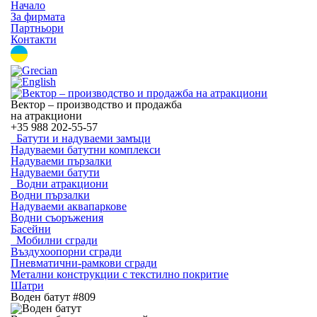
Начало
За фирмата
Партньори
Контакти
Вектор – производство и продажба
на атракциони
+35
988 202-55-57
Батути и надуваеми замъци
Надуваеми батутни комплекси
Надуваеми пързалки
Надуваеми батути
Водни атракциони
Водни пързалки
Надуваеми аквапаркове
Водни съоръжения
Басейни
Мобилни сгради
Въздухоопорни сгради
Пневматични-рамкови сгради
Метални конструкции с текстилно покритие
Шатри
Воден батут #809