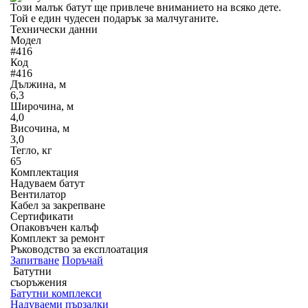
Този малък батут ще привлече вниманието на всяко дете.
Той е един чудесен подарък за малчуганите.
Технически данни
Модел
#416
Код
#416
Дължина, м
6,3
Широчина, м
4,0
Височина, м
3,0
Тегло, кг
65
Комплектация
Надуваем батут
Вентилатор
Кабел за закрепване
Сертификати
Опаковъчен калъф
Комплект за ремонт
Ръководство за експлоатация
Запитване
Поръчай
Батутни
съоръжения
Батутни комплекси
Надуваеми пързалки