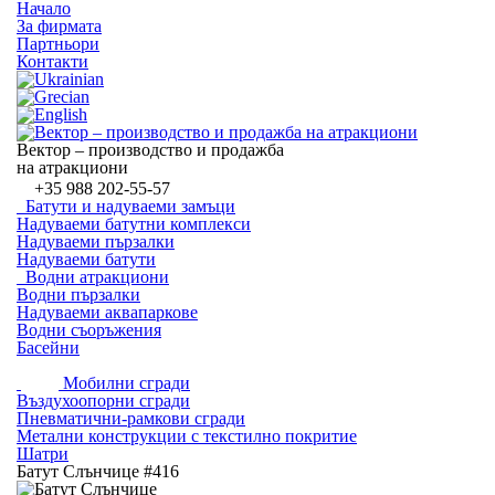
Начало
За фирмата
Партньори
Контакти
Вектор – производство и продажба
на атракциони
+35
988 202-55-57
Батути и надуваеми замъци
Надуваеми батутни комплекси
Надуваеми пързалки
Надуваеми батути
Водни атракциони
Водни пързалки
Надуваеми аквапаркове
Водни съоръжения
Басейни
Мобилни сгради
Въздухоопорни сгради
Пневматични-рамкови сгради
Метални конструкции с текстилно покритие
Шатри
Батут Слънчице #416