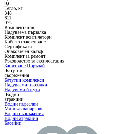
9,6
Тегло, кг
348
611
975
Комплектация
Надуваема пързалка
Комплект вентилатори
Кабел за закрепване
Сертификати
Опаковъчен калъф
Комплект за ремонт
Ръководство за експлоатация
Запитване
Поръчай
Батутни
съоръжения
Батутни комплекси
Надуваеми пързалки
Надувеми батути
Водни
атракции
Водни пързалки
Мини-аквапаркове
Водни съоръжения
Водни атракции
Басейни