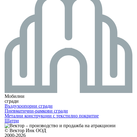
Мобилни
сгради
Въздухоопорни сгради
Пневматични-рамкови сгради
Метални конструкции с текстилно покритие
Шатри
© Вектор Инк ООД
2000-2026