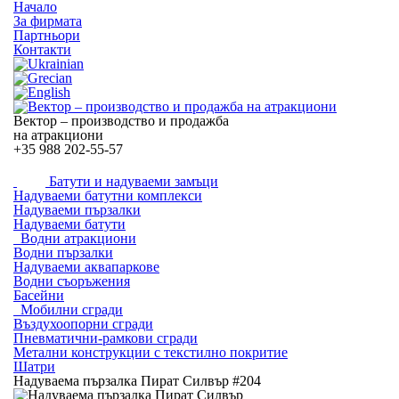
Начало
За фирмата
Партньори
Контакти
Вектор – производство и продажба
на атракциони
+35
988 202-55-57
Батути и надуваеми замъци
Надуваеми батутни комплекси
Надуваеми пързалки
Надуваеми батути
Водни атракциони
Водни пързалки
Надуваеми аквапаркове
Водни съоръжения
Басейни
Мобилни сгради
Въздухоопорни сгради
Пневматични-рамкови сгради
Метални конструкции с текстилно покритие
Шатри
Надуваема пързалка Пират Силвър #204