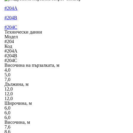
#204A
#204B
#204C
Технически данни
Модел
#204
Код
#204A
#204B
#204C
Височина на пързалката, м
4,0
5,0
7,0
Дължина, м
12,0
12,0
12,0
Широчина, м
6,0
6,0
6,0
Височина, м
7,6
8,6