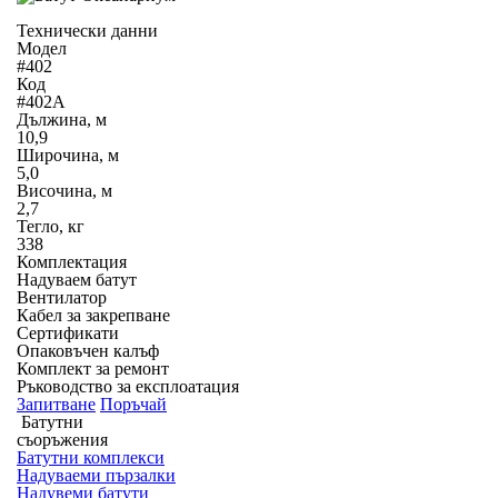
Технически данни
Модел
#402
Код
#402A
Дължина, м
10,9
Широчина, м
5,0
Височина, м
2,7
Тегло, кг
338
Комплектация
Надуваем батут
Вентилатор
Кабел за закрепване
Сертификати
Опаковъчен калъф
Комплект за ремонт
Ръководство за експлоатация
Запитване
Поръчай
Батутни
съоръжения
Батутни комплекси
Надуваеми пързалки
Надувеми батути