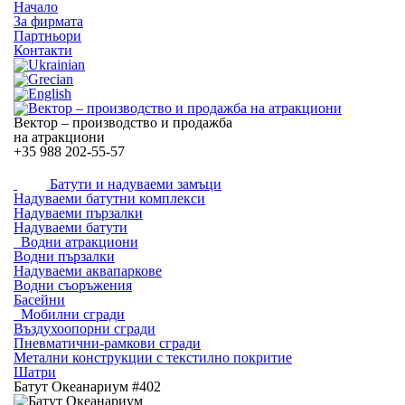
Начало
За фирмата
Партньори
Контакти
Вектор – производство и продажба
на атракциони
+35
988 202-55-57
Батути и надуваеми замъци
Надуваеми батутни комплекси
Надуваеми пързалки
Надуваеми батути
Водни атракциони
Водни пързалки
Надуваеми аквапаркове
Водни съоръжения
Басейни
Мобилни сгради
Въздухоопорни сгради
Пневматични-рамкови сгради
Метални конструкции с текстилно покритие
Шатри
Батут Океанариум #402