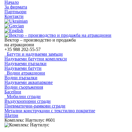
Начало
За фирмата
Партньори
Контакти
Вектор – производство и продажба
на атракциони
+35
988 202-55-57
Батути и надуваеми замъци
Надуваеми батутни комплекси
Надуваеми пързалки
Надуваеми батути
Водни атракциони
Водни пързалки
Надуваеми аквапаркове
Водни съоръжения
Басейни
Мобилни сгради
Въздухоопорни сгради
Пневматични-рамкови сгради
Метални конструкции с текстилно покритие
Шатри
Комплекс Наутилус #601