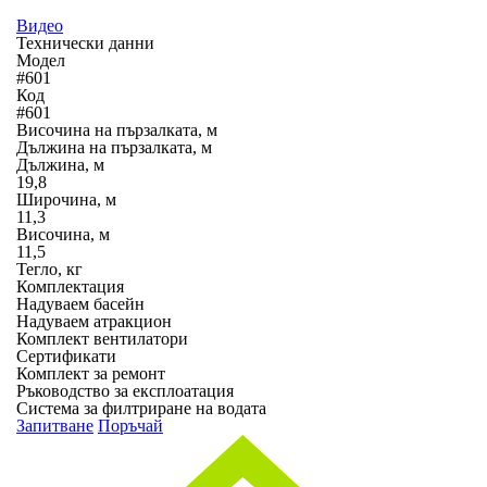
Видео
Технически данни
Модел
#601
Код
#601
Височина на пързалката, м
Дължина на пързалката, м
Дължина, м
19,8
Широчина, м
11,3
Височина, м
11,5
Тегло, кг
Комплектация
Надуваем басейн
Надуваем атракцион
Комплект вентилатори
Сертификати
Комплект за ремонт
Ръководство за експлоатация
Система за филтриране на водата
Запитване
Поръчай