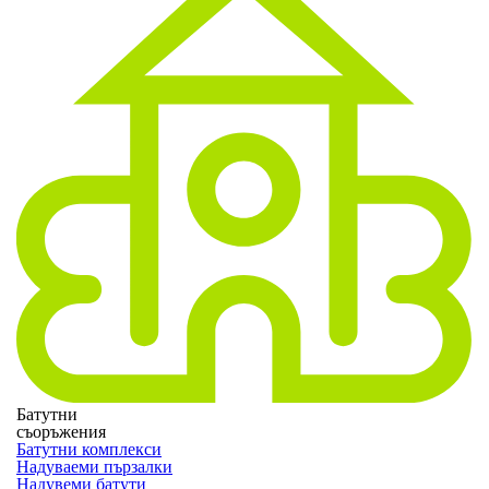
Батутни
съоръжения
Батутни комплекси
Надуваеми пързалки
Надувеми батути