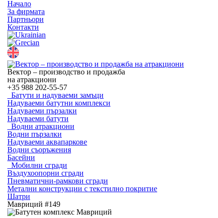
Начало
За фирмата
Партньори
Контакти
Вектор – производство и продажба
на атракциони
+35
988 202-55-57
Батути и надуваеми замъци
Надуваеми батутни комплекси
Надуваеми пързалки
Надуваеми батути
Водни атракциони
Водни пързалки
Надуваеми аквапаркове
Водни съоръжения
Басейни
Мобилни сгради
Въздухоопорни сгради
Пневматични-рамкови сгради
Метални конструкции с текстилно покритие
Шатри
Мавриций #149