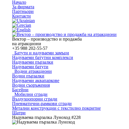
Начало
За фирмата
Партньори
Контакти
Вектор – производство и продажба
на атракциони
+35
988 202-55-57
Батути и надуваеми замъци
Надуваеми батутни комплекси
Надуваеми пързалки
Надуваеми батути
Водни атракциони
Водни пързалки
Надуваеми аквапаркове
Водни съоръжения
Басейни
Мобилни сгради
Въздухоопорни сгради
Пневматични-рамкови сгради
Метални конструкции с текстилно покритие
Шатри
Надуваема пързалка Луноход #228