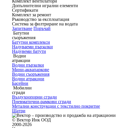
Комплект вентилатори
Допълнителни игрални елементи
Сертификати
Комплект за ремонт
Ръководство за експлоатация
Система за филтриране на водата
Запитване
Поръчай
Батутни
съоръжения
Батутни комплекси
Надуваеми пързалки
Надувеми батути
Водни
атракции
Водни пързалки
Мини-аквапаркове
Водни съоръжения
Водни атракции
Басейни
Мобилни
сгради
Въздухоопорни сгради
Пневматични-рамкови сгради
Метални конструкции с текстилно покритие
Шатри
© Вектор Инк ООД
2000-2026