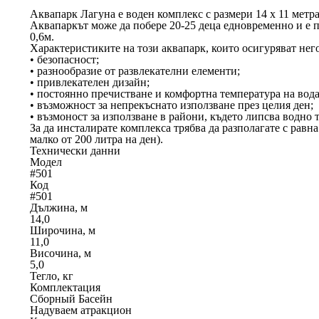
Аквапарк Лагуна е воден комплекс с размери 14 х 11 метра
Аквапаркът може да побере 20-25 деца едновременно и е п
0,6м.
Характеристиките на този аквапарк, които осигуряват него
• безопасност;
• разнообразие от развлекателни елементи;
• привлекателен дизайн;
• постоянно пречистване и комфортна температура на вода
• възможност за непрекъснато използване през целия ден;
• възмоност за използване в райони, където липсва водно т
За да инсталирате комплекса трябва да разполагате с равна
малко от 200 литра на ден).
Технически данни
Модел
#501
Код
#501
Дължина, м
14,0
Широчина, м
11,0
Височина, м
5,0
Тегло, кг
Комплектация
Сборный Басейн
Надуваем атракцион