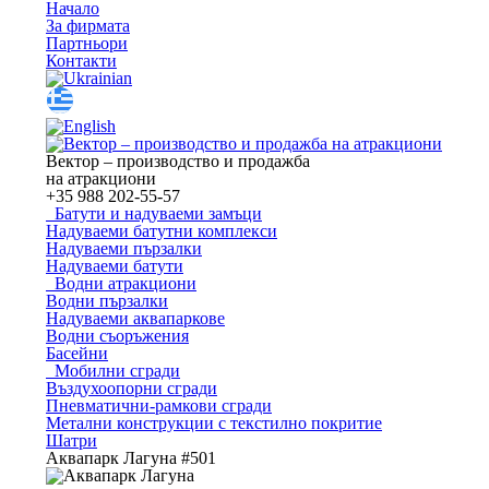
Начало
За фирмата
Партньори
Контакти
Вектор – производство и продажба
на атракциони
+35
988 202-55-57
Батути и надуваеми замъци
Надуваеми батутни комплекси
Надуваеми пързалки
Надуваеми батути
Водни атракциони
Водни пързалки
Надуваеми аквапаркове
Водни съоръжения
Басейни
Мобилни сгради
Въздухоопорни сгради
Пневматични-рамкови сгради
Метални конструкции с текстилно покритие
Шатри
Аквапарк Лагуна #501