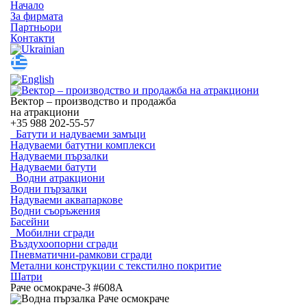
Начало
За фирмата
Партньори
Контакти
Вектор – производство и продажба
на атракциони
+35
988 202-55-57
Батути и надуваеми замъци
Надуваеми батутни комплекси
Надуваеми пързалки
Надуваеми батути
Водни атракциони
Водни пързалки
Надуваеми аквапаркове
Водни съоръжения
Басейни
Мобилни сгради
Въздухоопорни сгради
Пневматични-рамкови сгради
Метални конструкции с текстилно покритие
Шатри
Раче осмокраче-3 #608A