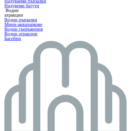
Надуваеми пързалки
Надувеми батути
Водни
атракции
Водни пързалки
Мини-аквапаркове
Водни съоръжения
Водни атракции
Басейни