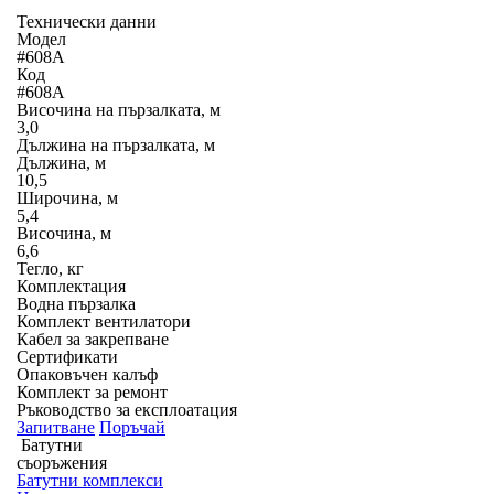
Технически данни
Модел
#608A
Код
#608A
Височина на пързалката, м
3,0
Дължина на пързалката, м
Дължина, м
10,5
Широчина, м
5,4
Височина, м
6,6
Тегло, кг
Комплектация
Водна пързалка
Комплект вентилатори
Кабел за закрепване
Сертификати
Опаковъчен калъф
Комплект за ремонт
Ръководство за експлоатация
Запитване
Поръчай
Батутни
съоръжения
Батутни комплекси