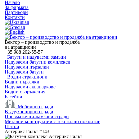
Начало
За фирмата
Партньори
Контакти
Вектор – производство и продажба
на атракциони
+35
988 202-55-57
Батути и надуваеми замъци
Надуваеми батутни комплекси
Надуваеми пързалки
Надуваеми батути
Водни атракциони
Водни пързалки
Надуваеми аквапаркове
Водни съоръжения
Басейни
Мобилни сгради
Въздухоопорни сгради
Пневматични-рамкови сгради
Метални конструкции с текстилно покритие
Шатри
Астерикс Галът #143