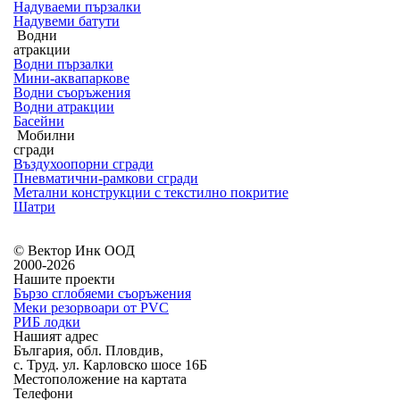
Надуваеми пързалки
Надувеми батути
Водни
атракции
Водни пързалки
Мини-аквапаркове
Водни съоръжения
Водни атракции
Басейни
Мобилни
сгради
Въздухоопорни сгради
Пневматични-рамкови сгради
Метални конструкции с текстилно покритие
Шатри
© Вектор Инк ООД
2000-2026
Нашите проекти
Бързо сглобяеми съоръжения
Меки резорвоари от PVC
РИБ лодки
Нашият адрес
България, обл. Пловдив,
с. Труд. ул. Карловско шосе 16Б
Местоположение на картата
Телефони