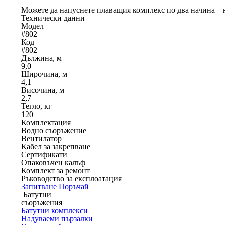
Можете да напуснете плаващия комплекс по два начина – ка
Технически данни
Модел
#802
Код
#802
Дължина, м
9,0
Широчина, м
4,1
Височина, м
2,7
Тегло, кг
120
Комплектация
Водно съоръжение
Вентилатор
Кабел за закрепване
Сертификати
Опаковъчен калъф
Комплект за ремонт
Ръководство за експлоатация
Запитване
Поръчай
Батутни
съоръжения
Батутни комплекси
Надуваеми пързалки