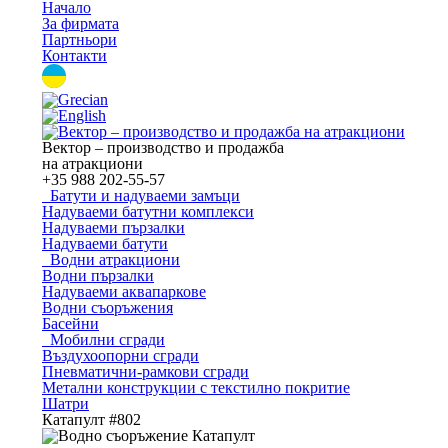
Начало
За фирмата
Партньори
Контакти
Вектор – производство и продажба
на атракциони
+35
988 202-55-57
Батути и надуваеми замъци
Надуваеми батутни комплекси
Надуваеми пързалки
Надуваеми батути
Водни атракциони
Водни пързалки
Надуваеми аквапаркове
Водни съоръжения
Басейни
Мобилни сгради
Въздухоопорни сгради
Пневматични-рамкови сгради
Метални конструкции с текстилно покритие
Шатри
Катапулт #802