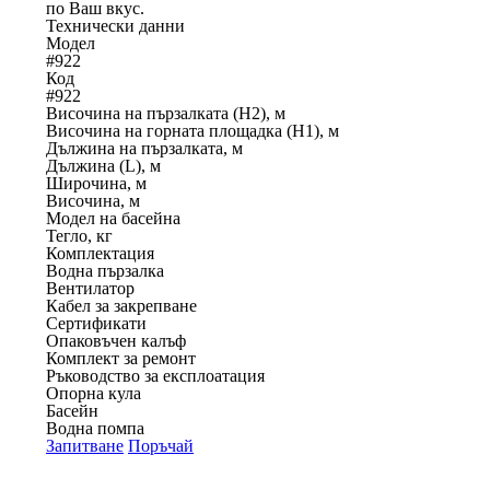
по Ваш вкус.
Технически данни
Модел
#922
Код
#922
Височина на пързалката (H2), м
Височина на горната площадка (H1), м
Дължина на пързалката, м
Дължина (L), м
Широчина, м
Височина, м
Модел на басейна
Тегло, кг
Комплектация
Водна пързалка
Вентилатор
Кабел за закрепване
Сертификати
Опаковъчен калъф
Комплект за ремонт
Ръководство за експлоатация
Опорна кула
Басейн
Водна помпа
Запитване
Поръчай