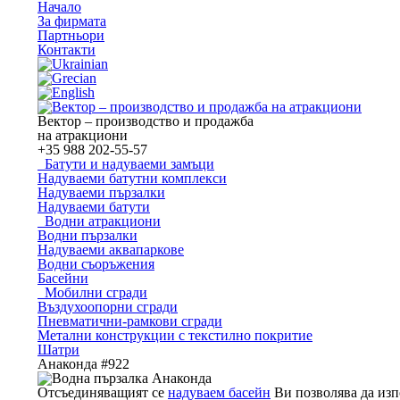
Начало
За фирмата
Партньори
Контакти
Вектор – производство и продажба
на атракциони
+35
988 202-55-57
Батути и надуваеми замъци
Надуваеми батутни комплекси
Надуваеми пързалки
Надуваеми батути
Водни атракциони
Водни пързалки
Надуваеми аквапаркове
Водни съоръжения
Басейни
Мобилни сгради
Въздухоопорни сгради
Пневматични-рамкови сгради
Метални конструкции с текстилно покритие
Шатри
Анаконда #922
Отсъединяващият се
надуваем басейн
Ви позволява да изп